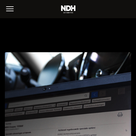
WELKOM BIJ NDH!
UW BMW & MINI
UPGRADE STUDIO
AANBOD
CONTACT