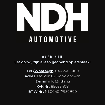
Over NDH
Let op: wij zijn alleen geopend op afspraak!
Tel./
WhatsApp
:
040 240 5100
Adres:
De Run 8218c Veldhoven
E-mail:
info@ndh.nu
KvK Nr.:
85035408
BTW Nr.:
NL004047959B90